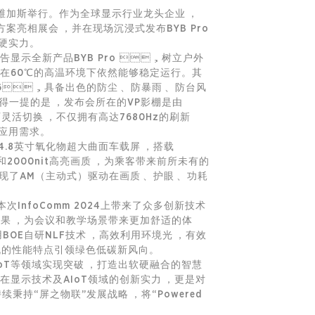
斯维加斯举行。作为全球显示行业龙头企业，
案亮相展会，并在现场沉浸式发布BYB Pro
新硬实力。
告显示全新产品BYB Pro ，树立户外
，即使在60℃的高温环境下依然能够稳定运行。其
6，具备出色的防尘、防暴雨、防台风
值得一提的是，发布会所在的VP影棚是由
活切换，不仅拥有高达7680Hz的刷新
浸式应用需求。
.8英寸氧化物超大曲面车载屏，搭载
和2000nit高亮画质，为乘客带来前所未有的
现了AM（主动式）驱动在画质、护眼、功耗
本次InfoComm 2024上带来了众多创新技术
效果，为会议和教学场景带来更加舒适的体
E自研NLF技术，高效利用环境光，有效
待机的性能特点引领绿色低碳新风向。
IoT等领域实现突破，打造出软硬融合的智慧
）在显示技术及AIoT领域的创新实力，更是对
秉持“屏之物联”发展战略，将“Powered