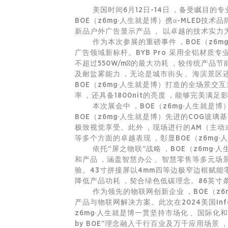
美国时间6月12日-14日，备受瞩目的专
BOE（z6mg·人生就是博）携α-MLED
新品户外广告显示产品， 以卓越的技术实
作为本次参展的重磅事件，BOE（z6mg
广告领域新标杆。BYB Pro 采用全铝材质专
不超过550W/m²的最大功耗，较传统产品节能
及耐盐雾能力，无论是城市街头、海滨景
BOE（z6mg·人生就是博）打造的全场景交互
率，还具备1800nit的亮度，能够完美
本次展会中，BOE（z6mg·人生就是博
BOE（z6mg·人生就是博）先进的COG玻璃基M
极致视觉享受。此外，现场进行的AM（主动式）和
等多个方面的卓越表现，彰显BOE（z6m
依托“屏之物联”战略，BOE（z6mg
和产品，涵盖智慧办公、
智慧零售
等多元场景
验。43寸拼接屏以4mm四等边极窄边框赋能零售场景
降低产品功耗，契合绿色低碳理念。86英寸条
作为领先的
物联网
创新企业，BOE
产品与
物联网
解决方案。此次在2024美国Inf
z6mg·人生就是博一贯坚持市场化、国际化和
by BOE”理念融入千行百业及万千应用场景